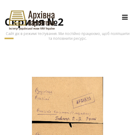
Скриня №2
Сайт діє в режимі тестування. Ми постійно працюємо, щоб поліпшити
та поповнити ресурс.