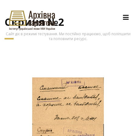
Скриня №2
Сайт діє в режимі тестування. Ми постійно працюємо, щоб поліпшити
та поповнити ресурс.