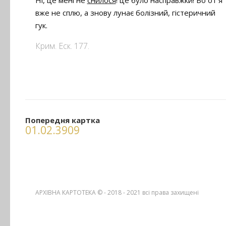
Ні, це мені не
снилося
! це було насправжки! Бо от я
вже не сплю, а знову лунає болізний, гістеричний
гук.
Крим. Еск. 177.
Попередня картка
01.02.3909
АРХІВНА КАРТОТЕКА © - 2018 - 2021
всі права захищені