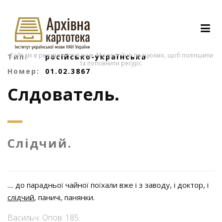
Сайт діє в режимі тестування. Ми постійно працюємо, щоб поліпшити
Тип:
російсько-українська
та поповнити ресурс.
Номер:
01.02.3867
СлѢдователь.
Слідчий.
.... до парадньої чайної поїхали вже і з заводу, і доктор, і
слідчий
, паничі, панянки.
Васильч. Опов. 185.