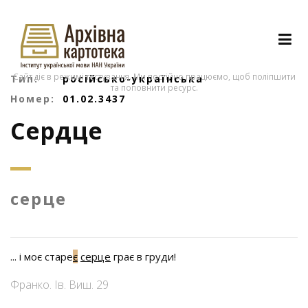
Сайт діє в режимі тестування. Ми постійно працюємо, щоб поліпшити
Тип:
російсько-українська
та поповнити ресурс.
Номер:
01.02.3437
Сердце
серце
... і моє старе
є
серце
грає в груди!
Франко. Ів. Виш. 29