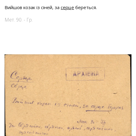
Вийшов козак із сіней, за
серце
береться.
Мет. 90. - Гр.