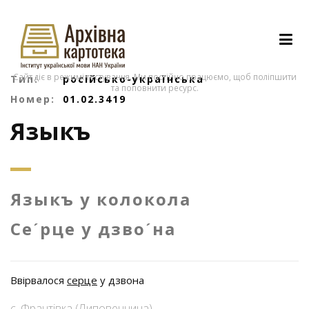
Сайт діє в режимі тестування. Ми постійно працюємо, щоб поліпшити
Тип:
російсько-українська
та поповнити ресурс.
Номер:
01.02.3419
Языкъ
Языкъ у колокола
Сеˊрце у дзвоˊна
Ввірвалося
серце
у дзвона
с. Франтівка (Липовеччина)