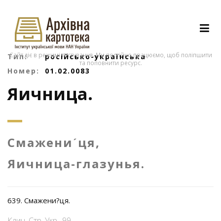
Сайт діє в режимі тестування. Ми постійно працюємо, щоб поліпшити
Тип:
російсько-українська
та поповнити ресурс.
Номер:
01.02.0083
Яичница.
Смажениˊця,
Яичница-глазунья.
639. Смажени?ця.
Клин. Стр. Укр., 99.