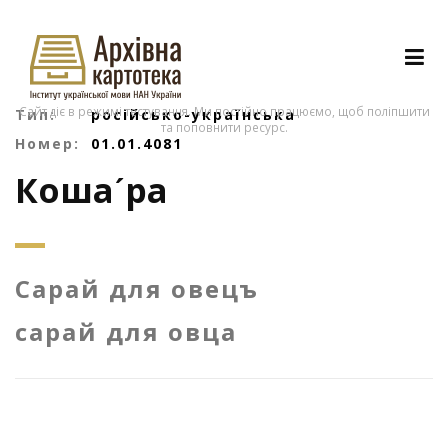
Сайт діє в режимі тестування. Ми постійно працюємо, щоб поліпшити
Тип:
російсько-українська
та поповнити ресурс.
Номер:
01.01.4081
Кошаˊра
Сарай для овецъ
сарай для овца