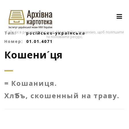
Сайт діє в режимі тестування. Ми постійно працюємо, щоб поліпшити
Тип:
російсько-українська
та поповнити ресурс.
Номер:
01.01.4071
Кошениˊця
= Кошаниця.
ХлѢбъ, скошенный на траву.