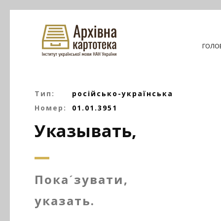
ГОЛО
Тип:
російсько-українська
Номер:
01.01.3951
Указывать,
Покаˊзувати,
указать.