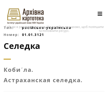
Сайт діє в режимі тестування. Ми постійно працюємо, щоб поліпшити
Тип:
російсько-українська
та поповнити ресурс.
Номер:
01.01.3121
Селедка
Кобиˊла.
Астраханская селедка.