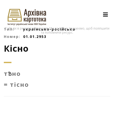
Сайт діє в режимі тестування. Ми постійно працюємо, щоб поліпшити
Тип:
українсько-російська
та поповнити ресурс.
Номер:
01.01.2953
Кісно
тѢсно
= тісно