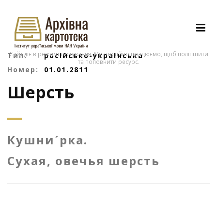
Сайт діє в режимі тестування. Ми постійно працюємо, щоб поліпшити
Тип:
російсько-українська
та поповнити ресурс.
Номер:
01.01.2811
Шерсть
Кушниˊрка.
Сухая, овечья шерсть