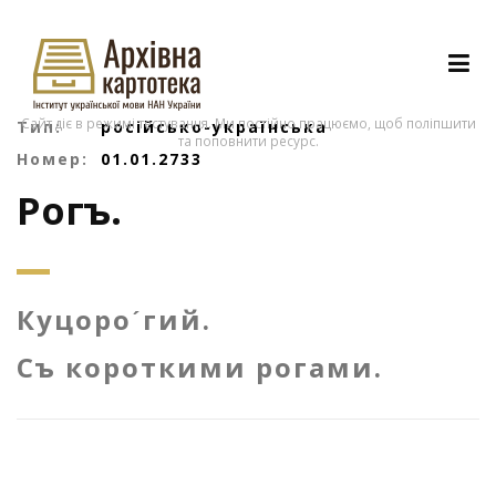
Сайт діє в режимі тестування. Ми постійно працюємо, щоб поліпшити
Тип:
російсько-українська
та поповнити ресурс.
Номер:
01.01.2733
Рогъ.
Куцороˊгий.
Съ короткими рогами.