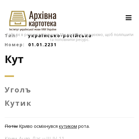
Сайт діє в режимі тестування. Ми постійно працюємо, щоб поліпшити
Тип:
українсько-російська
та поповнити ресурс.
Номер:
01.01.2231
Кут
Уголъ
Кутик
Потім
Криво осміхнувся
кутиком
рота.
Крим. Андр. Лаг. ч.ІІІ-ІV. 11.