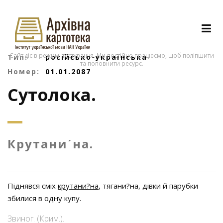
Сайт діє в режимі тестування. Ми постійно працюємо, щоб поліпшити
Тип:
російсько-українська
та поповнити ресурс.
Номер:
01.01.2087
Сутолока.
Крутаниˊна.
Піднявся сміх
крутани?на
, тягани?на, дівки й парубки
збилися в одну купу.
Звиног. (Крим.).