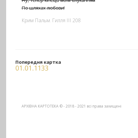
Ну, тепер кінець моїм блуканням
По шляхах любови!
Крим Пальм. Гилля ІІІ 208
Попередня картка
01.01.1133
АРХІВНА КАРТОТЕКА © - 2018 - 2021
всі права захищені