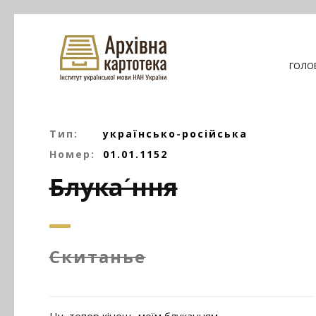
ГОЛО
Тип:
українсько-російська
Номер:
01.01.1152
Блукаˊння
Скитанье