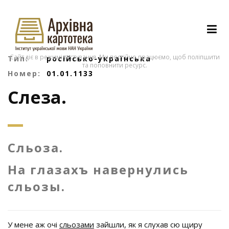
Сайт діє в режимі тестування. Ми постійно працюємо, щоб поліпшити
Тип:
російсько-українська
та поповнити ресурс.
Номер:
01.01.1133
Слеза.
Сльоза.
На глазахъ навернулись
сльозы.
У мене аж очі
сльозами
зайшли, як я слухав сю щиру