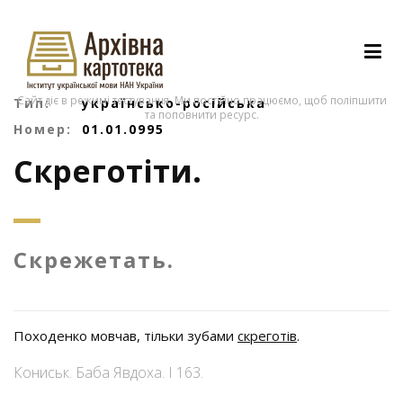
Сайт діє в режимі тестування. Ми постійно працюємо, щоб поліпшити
Тип:
українсько-російська
та поповнити ресурс.
Номер:
01.01.0995
Скреготіти.
Скрежетать.
Походенко мовчав, тільки зубами
скреготів
.
Кониськ. Баба Явдоха. І 163.