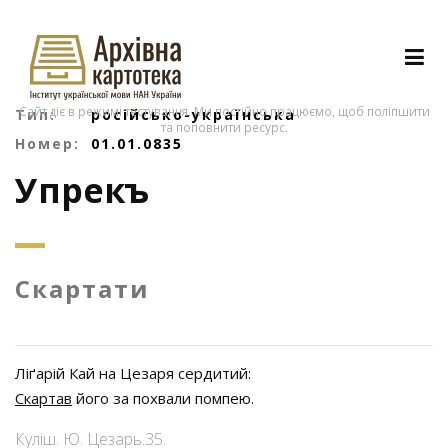
Сайт діє в режимі тестування. Ми постійно працюємо, щоб поліпшити
Тип:
російсько-українська
та поповнити ресурс.
Номер:
01.01.0835
Упрекъ
Скартати
Ліґарій Кай на Цезаря сердитий:
Скартав
його за похвали помпею.
Куліш. Ю. Цезарь.35.