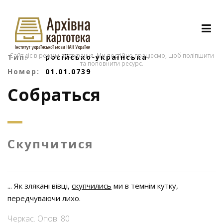
Сайт діє в режимі тестування. Ми постійно працюємо, щоб поліпшити
Тип:
російсько-українська
та поповнити ресурс.
Номер:
01.01.0739
Собраться
Скупчитися
... Як злякані вівці,
скупчились
ми в темнім кутку,
передчуваючи лихо.
Черкас. Опов. 80