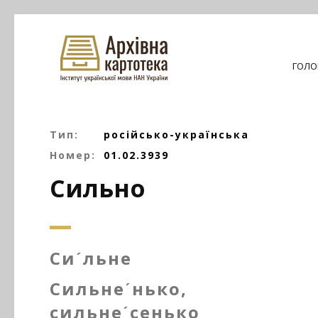
ГОЛО
Тип:
російсько-українська
Номер:
01.02.3939
Сильно
Сиˊльне
Сильнеˊнько,
сильнеˊсенько