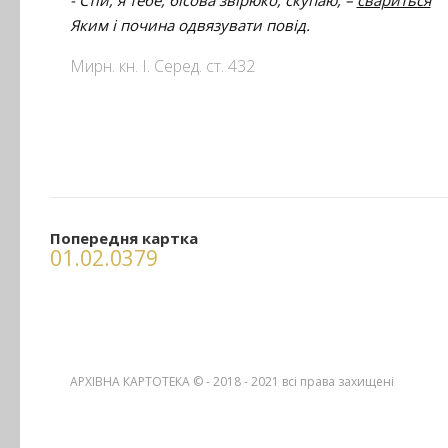
- Стій, я тебе, бісова звірюко, скупаю, –
свариться
Яким і почина одвязувати повід.
Мирн. кн. І. Серед. ст. 432
Попередня картка
01.02.0379
АРХІВНА КАРТОТЕКА © - 2018 - 2021
всі права захищені