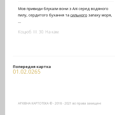
Мов привиди блукали вони з Алі серед водяного
пилу, сердитого бухання та
сильного
запаху моря,
....
Коцюб. ІІІ. 30. На кам.
Попередня картка
01.02.0265
АРХІВНА КАРТОТЕКА © - 2018 - 2021
всі права захищені