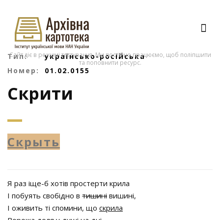
Сайт діє в режимі тестування. Ми постійно працюємо, щоб поліпшити
Тип:
українсько-російська
та поповнити ресурс.
Номер:
01.02.0155
Скрити
Скрыть
Я раз іще-б хотів простерти крила
І побуять свобідно в
тишині
вишині,
І оживить ті спомини, що
скрила