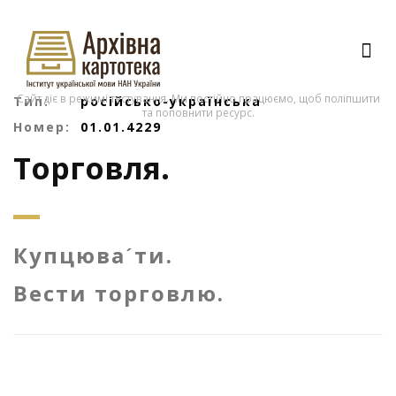
Сайт діє в режимі тестування. Ми постійно працюємо, щоб поліпшити
Тип:
російсько-українська
та поповнити ресурс.
Номер:
01.01.4229
Торговля.
Купцюваˊти.
Вести торговлю.