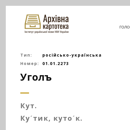
ГОЛО
Тип:
російсько-українська
Номер:
01.01.2273
Уголъ
Кут.
Куˊтик, кутоˊк.