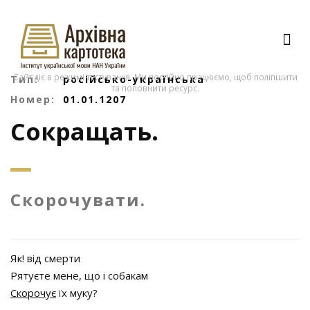
Сайт діє в режимі тестування. Ми постійно працюємо, щоб поліпшити
Тип:
російсько-українська
та поповнити ресурс.
Номер:
01.01.1207
Сокращать.
Скорочувати.
Як! від смерти
Рятуєте мене, що і собакам
Скорочує
їх муку?